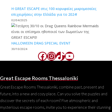
Η GREAT ESCAPE στις 100 κορυφαίες μικρομεσαίες
επιχειρήσεις στην Ελλάδα για το 2024!
02/04/2025
HALLOWEEN DRAG SPECIAL EVENT
30/10/2024
Facebook
Instagram
TikTok
YouTube
Great Escape Rooms Thessaloniki
Great Escape Rooms Thessaloniki, combine past, present and
future, into a new and cozy place. Can you solve the puzzles and
discover the secrets of each room? Five atmospheric and
mysterious escape rooms, invite you to experience their stunning