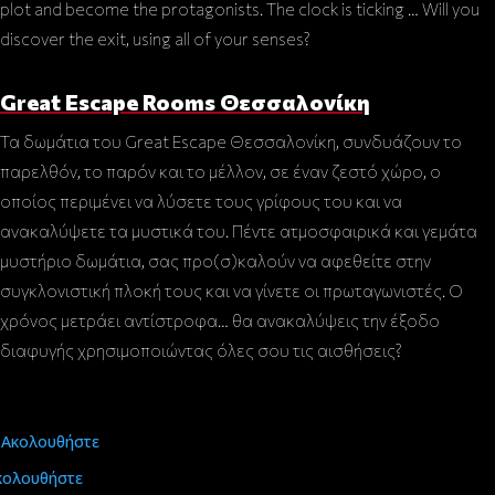
plot and become the protagonists. The clock is ticking … Will you
discover the exit, using all of your senses?
Great Escape Rooms Θεσσαλονίκη
Τα δωμάτια του Great Escape Θεσσαλονίκη, συνδυάζουν το
παρελθόν, το παρόν και το μέλλον, σε έναν ζεστό χώρο, ο
οποίος περιμένει να λύσετε τους γρίφους του και να
ανακαλύψετε τα μυστικά του. Πέντε ατμοσφαιρικά και γεμάτα
μυστήριο δωμάτια, σας προ(σ)καλούν να αφεθείτε στην
συγκλονιστική πλοκή τους και να γίνετε οι πρωταγωνιστές. Ο
χρόνος μετράει αντίστροφα… θα ανακαλύψεις την έξοδο
διαφυγής χρησιμοποιώντας όλες σου τις αισθήσεις?
Ακολουθήστε
κολουθήστε