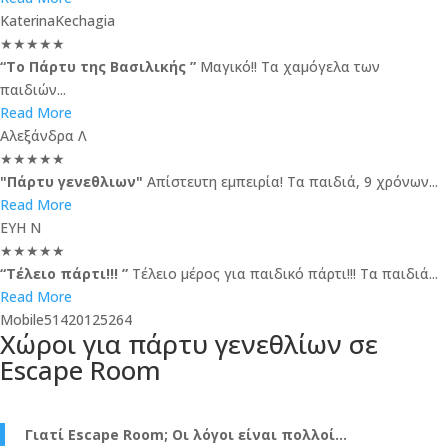
KaterinaKechagia
★
★
★
★
★
“Το Πάρτυ της Βασιλικής ”
Μαγικό!! Τα χαμόγελα των
παιδιών...
Read More
Αλεξάνδρα Λ
★
★
★
★
★
"Πάρτυ γενεθλιων"
Απίστευτη εμπειρία! Τα παιδιά, 9 χρόνων...
Read More
ΕΥΗ Ν
★
★
★
★
★
“Τέλειο πάρτι!!! ”
Τέλειο μέρος για παιδικό πάρτι!!! Τα παιδιά...
Read More
Mobile51420125264
Χώροι για πάρτυ γενεθλίων σε
Escape Room
Γιατί Escape Room; Οι λόγοι είναι πολλοί…