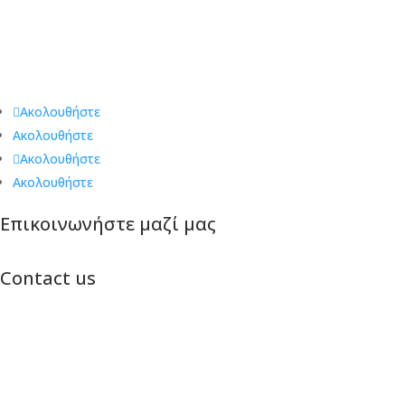
μυστήριο δωμάτια, σας προ(σ)καλούν να αφεθείτε στην
συγκλονιστική πλοκή τους και να γίνετε οι πρωταγωνιστές. Ο
χρόνος μετράει αντίστροφα… θα ανακαλύψεις την έξοδο
διαφυγής χρησιμοποιώντας όλες σου τις αισθήσεις?
Ακολουθήστε
Ακολουθήστε
Ακολουθήστε
Ακολουθήστε
Επικοινωνήστε μαζί μας
Contact us