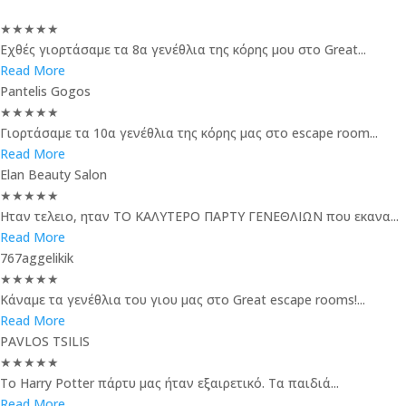
★
★
★
★
★
Εχθές γιορτάσαμε τα 8α γενέθλια της κόρης μου στο Great...
Read More
Pantelis Gogos
★
★
★
★
★
Γιορτάσαμε τα 10α γενέθλια της κόρης μας στο escape room...
Read More
Elan Beauty Salon
★
★
★
★
★
Ηταν τελειο, ηταν ΤΟ ΚΑΛΥΤΕΡΟ ΠΑΡΤΥ ΓΕΝΕΘΛΙΩΝ που εκανα...
Read More
767aggelikik
★
★
★
★
★
Κάναμε τα γενέθλια του γιου μας στο Great escape rooms!...
Read More
PAVLOS TSILIS
★
★
★
★
★
Το Harry Potter πάρτυ μας ήταν εξαιρετικό. Τα παιδιά...
Read More