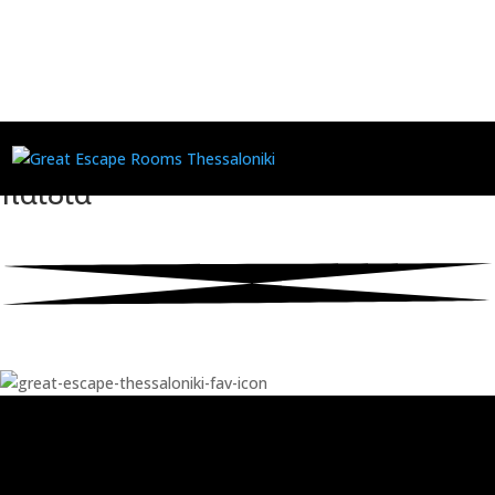
Χώροι για παιδικά πάρτυ
Θεσσαλονίκη – Escape Room για
παιδιά