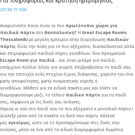
Για πληροφορίες και κράτηση ημερομηνίας
23130 71 526
Αναρωτιέστε ποιοι είναι οι πιο
πρωτότυποι χώροι για
παιδικά πάρτυ
στη
Θεσσαλονίκη?
Η
Great Escape Rooms
Thessaloniki
με μεγάλη εμπειρία στην διοργάνωση
παιδικών
πάρτυ
, δίνει την λύση για το πιο αξέχαστο, διασκεδαστικό αλλά
και επιμορφωτικό παιδικό πάρτυ γενεθλίων. Ένα πραγματικό
Escape Room για παιδιά
… και όταν μιλάμε για παιδιά,
υπάρχουν πολλοί λόγοι για γιορτή. Επιβραβεύστε το παιδί σας
για την επιτυχία ενός πτυχίου ή μιας διάκρισης, χαρίστε του ένα
party αποφοίτησης, party ονομαστικής εορτής ή
γενεθλίων. Μάθετε για τα ειδικά πακέτα μας και ελάτε να
διαμορφώσουμε μαζί, το τέλειο
παιδικό πάρτυ
για το παιδί
σας, σύμφωνα με τις δικές σας ανάγκες.
Χάρισε κι εσύ στο παιδί σου το πιο αξέχαστο κ μοναδικό πάρτυ !
Διάλεξε μέσα από τα πακέτα το δικό σου πάρτυ. Κάλεσέ
μας
εγκαίρως
, ώστε να το προσαρμόσουμε στις δικές σου
ανάγκες, μέσα σε ένα από τα ειδικά διαμορφωμένα δωμάτια