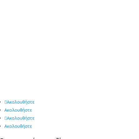
plot and become the protagonists. The clock is ticking … Will you
discover the exit, using all of your senses?
Great Escape Rooms Θεσσαλονίκη
Τα δωμάτια του Great Escape Θεσσαλονίκη, συνδυάζουν το
παρελθόν, το παρόν και το μέλλον, σε έναν ζεστό χώρο, ο
οποίος περιμένει να λύσετε τους γρίφους του και να
ανακαλύψετε τα μυστικά του. Πέντε ατμοσφαιρικά και γεμάτα
μυστήριο δωμάτια, σας προ(σ)καλούν να αφεθείτε στην
συγκλονιστική πλοκή τους και να γίνετε οι πρωταγωνιστές. Ο
χρόνος μετράει αντίστροφα… θα ανακαλύψεις την έξοδο
διαφυγής χρησιμοποιώντας όλες σου τις αισθήσεις?
Ακολουθήστε
Ακολουθήστε
Ακολουθήστε
Ακολουθήστε