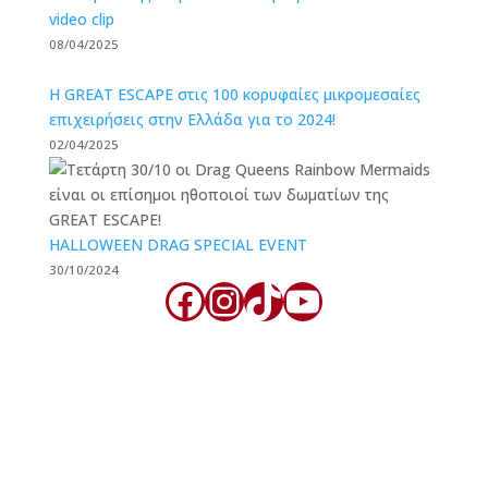
video clip
08/04/2025
Η GREAT ESCAPE στις 100 κορυφαίες μικρομεσαίες
επιχειρήσεις στην Ελλάδα για το 2024!
02/04/2025
HALLOWEEN DRAG SPECIAL EVENT
30/10/2024
Facebook
Instagram
TikTok
YouTube
Great Escape Rooms Thessaloniki
Great Escape Rooms Thessaloniki, combine past, present and
future, into a new and cozy place. Can you solve the puzzles and
discover the secrets of each room? Five atmospheric and
mysterious escape rooms, invite you to experience their stunning