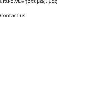
Επικοινωνήστε μαζί μας
Contact us
Πτολεμαίων 29Β, Θεσσαλονίκη
29B, Ptolemaion str. Thessaloniki