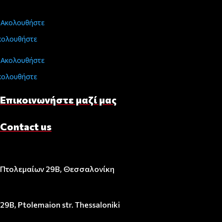
Ακολουθήστε
κολουθήστε
Ακολουθήστε
κολουθήστε
Επικοινωνήστε μαζί μας
Contact us
Πτολεμαίων 29Β, Θεσσαλονίκη
29B, Ptolemaion str. Thessaloniki