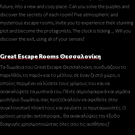
future, into a new and cozy place. Can you solve the puzzles and
discover the secrets of each room? Five atmospheric and
mysterious escape rooms, invite you to experience their stunning
plot and become the protagonists. The clock is ticking … Will you
discover the exit, using all of your senses?
Great Escape Rooms Θεσσαλονίκη
Τα δωμάτια του Great Escape Θεσσαλονίκη, συνδυάζουν το
παρελθόν, το παρόν και το μέλλον, σε έναν ζεστό χώρο, ο
οποίος περιμένει να λύσετε τους γρίφους του και να
ανακαλύψετε τα μυστικά του. Πέντε ατμοσφαιρικά και γεμάτα
μυστήριο δωμάτια, σας προ(σ)καλούν να αφεθείτε στην
συγκλονιστική πλοκή τους και να γίνετε οι πρωταγωνιστές. Ο
χρόνος μετράει αντίστροφα… θα ανακαλύψεις την έξοδο
διαφυγής χρησιμοποιώντας όλες σου τις αισθήσεις?