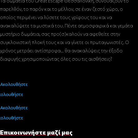
Τα δωμάτια του Great Escape Θεσσαλονίκη, συνδυάζουν το
παρελθόν, το παρόν και το μέλλον, σε έναν ζεστό χώρο, ο
οποίος περιμένει να λύσετε τους γρίφους του και να
ανακαλύψετε τα μυστικά του. Πέντε ατμοσφαιρικά και γεμάτα
μυστήριο δωμάτια, σας προ(σ)καλούν να αφεθείτε στην
συγκλονιστική πλοκή τους και να γίνετε οι πρωταγωνιστές. Ο
χρόνος μετράει αντίστροφα… θα ανακαλύψεις την έξοδο
διαφυγής χρησιμοποιώντας όλες σου τις αισθήσεις?
Ακολουθήστε
κολουθήστε
Ακολουθήστε
κολουθήστε
Επικοινωνήστε μαζί μας