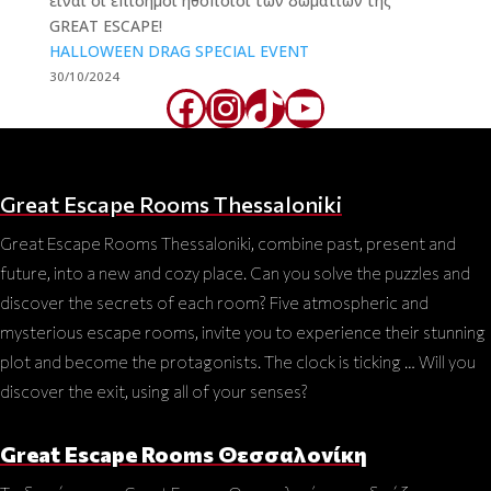
HALLOWEEN DRAG SPECIAL EVENT
30/10/2024
Facebook
Instagram
TikTok
YouTube
Great Escape Rooms Thessaloniki
Great Escape Rooms Thessaloniki, combine past, present and
future, into a new and cozy place. Can you solve the puzzles and
discover the secrets of each room? Five atmospheric and
mysterious escape rooms, invite you to experience their stunning
plot and become the protagonists. The clock is ticking … Will you
discover the exit, using all of your senses?
Great Escape Rooms Θεσσαλονίκη