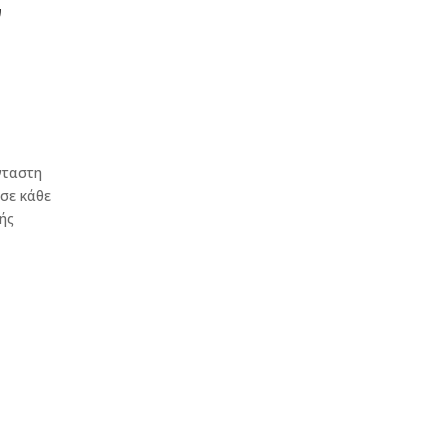
ν
ς
νταστη
 σε κάθε
ρής