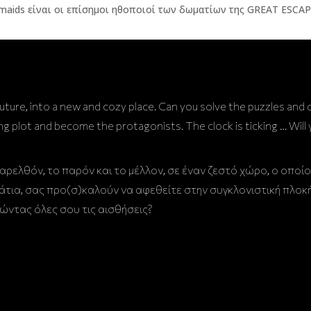
Facebook
Instagram
TikTok
YouTube
ture, into a new and cozy place. Can you solve the puzzles and
 plot and become the protagonists. The clock is ticking … Will yo
ελθόν, το παρόν και το μέλλον, σε έναν ζεστό χώρο, ο οποίο
άτια, σας προ(σ)καλούν να αφεθείτε στην συγκλονιστική πλοκή
ντας όλες σου τις αισθήσεις?