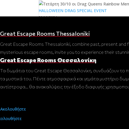
HALLOWEEN DRAG SPECIAL EVENT
30/10/2024
Great Escape Rooms Thessaloniki
Great Escape Rooms Thessaloniki, combine past, present and fu
mysterious escape rooms, invite you to experience their stunning
Great Escape Rooms Θεσσαλονίκη
Τα δωμάτια του Great Escape Θεσσαλονίκη, συνδυάζουν το παρ
τα μυστικά του. Πέντε ατμοσφαιρικά και γεμάτα μυστήριο δωμ
αντίστροφα… θα ανακαλύψεις την έξοδο διαφυγής χρησιμοποιώ
Ακολουθήστε
κολουθήστε