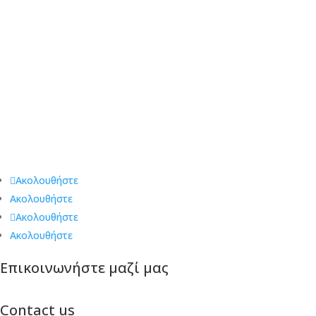
Great Escape Rooms Θεσσαλονίκη
Τα δωμάτια του Great Escape Θεσσαλονίκη, συνδυάζουν το
παρελθόν, το παρόν και το μέλλον, σε έναν ζεστό χώρο, ο
οποίος περιμένει να λύσετε τους γρίφους του και να
ανακαλύψετε τα μυστικά του. Πέντε ατμοσφαιρικά και γεμάτα
μυστήριο δωμάτια, σας προ(σ)καλούν να αφεθείτε στην
συγκλονιστική πλοκή τους και να γίνετε οι πρωταγωνιστές. Ο
χρόνος μετράει αντίστροφα… θα ανακαλύψεις την έξοδο
διαφυγής χρησιμοποιώντας όλες σου τις αισθήσεις?
Ακολουθήστε
Ακολουθήστε
Ακολουθήστε
Ακολουθήστε
Επικοινωνήστε μαζί μας
Contact us