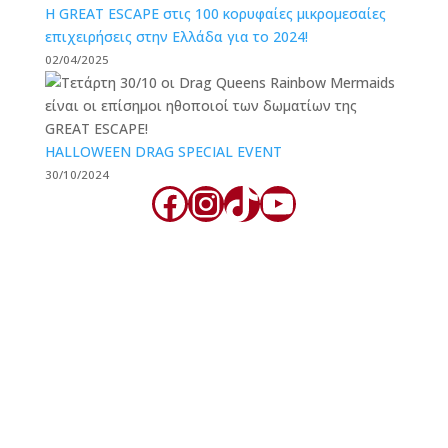
Η GREAT ESCAPE στις 100 κορυφαίες μικρομεσαίες
επιχειρήσεις στην Ελλάδα για το 2024!
02/04/2025
HALLOWEEN DRAG SPECIAL EVENT
30/10/2024
Facebook
Instagram
TikTok
YouTube
Great Escape Rooms Thessaloniki
Great Escape Rooms Thessaloniki, combine past, present and
future, into a new and cozy place. Can you solve the puzzles and
discover the secrets of each room? Five atmospheric and
mysterious escape rooms, invite you to experience their stunning
plot and become the protagonists. The clock is ticking … Will you
discover the exit, using all of your senses?