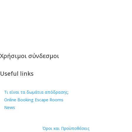
+30 2313 07 15 26
info@great-escape.gr
Χρήσιμοι σύνδεσμοι
Useful links
Τι είναι τα δωμάτια απόδρασης;
Online Booking Escape Rooms
News
© Copyright 2026
– All Rights Reserved
Όροι και Προϋποθέσεις