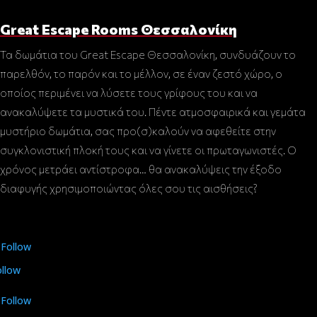
Great Escape Rooms Θεσσαλονίκη
Τα δωμάτια του Great Escape Θεσσαλονίκη, συνδυάζουν το
παρελθόν, το παρόν και το μέλλον, σε έναν ζεστό χώρο, ο
οποίος περιμένει να λύσετε τους γρίφους του και να
ανακαλύψετε τα μυστικά του. Πέντε ατμοσφαιρικά και γεμάτα
μυστήριο δωμάτια, σας προ(σ)καλούν να αφεθείτε στην
συγκλονιστική πλοκή τους και να γίνετε οι πρωταγωνιστές. Ο
χρόνος μετράει αντίστροφα… θα ανακαλύψεις την έξοδο
διαφυγής χρησιμοποιώντας όλες σου τις αισθήσεις?
Follow
ollow
Follow