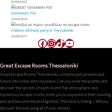
02/04/2025
GIVEAWAY PS5
22/04/2024
Children Birthday party in Thessaloniki
25/09/2017
Facebook
Instagram
TikTok
YouTube
Great Escape Rooms Thessaloniki
Great Escape Rooms Thessaloniki, combine past, present and
future, into a new and cozy place. Can you solve the puzzles and
discover the secrets of each room? Five atmospheric and
mysterious escape rooms, invite you to experience their stunning
plot and become the protagonists. The clock is ticking … Will you
discover the exit, using all of your senses?